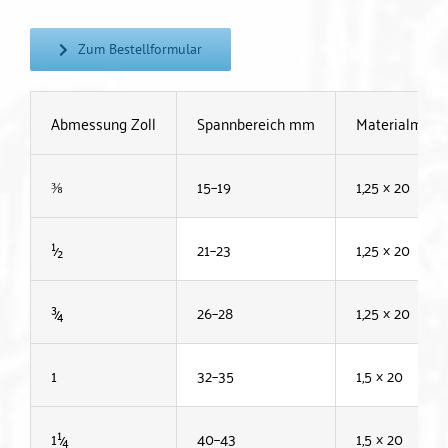
Zum Bestellformular
Abmessung Zoll
Spannbereich mm
Materialmaß
⅜
15–19
1,25 × 20
½
21–23
1,25 × 20
¾
26–28
1,25 × 20
1
32–35
1,5 × 20
1¼
40–43
1,5 × 20