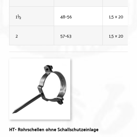
1½
48–56
1,5 × 20
2
57–63
1,5 × 20
HT- Rohrschellen ohne Schallschutzeinlage