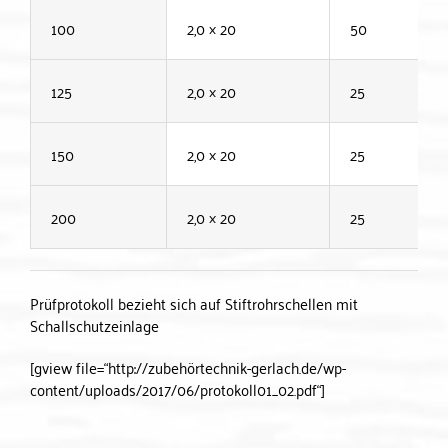
100
2,0 × 20
50
125
2,0 × 20
25
150
2,0 × 20
25
200
2,0 × 20
25
Prüfprotokoll bezieht sich auf Stiftrohrschellen mit
Schallschutzeinlage
[gview file=“http://zubehörtechnik-gerlach.de/wp-
content/uploads/2017/06/protokoll01_02.pdf“]