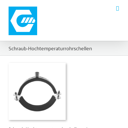
Zum
Inhalt
springen
Schraub-Hochtemperaturrohrschellen