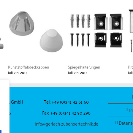
Kunststoffabdeckkappen
Spiegelhalterungen
Pr
Juli 7th, 2017
Juli 7th, 2017
Jul
echnik GmbH
Tel: +49 (0)341 42 61 60
I
 44-46
Fax: +49 (0)341 42 90 290
Datens
pzig
info@gerlach-zubehoertechnik.de