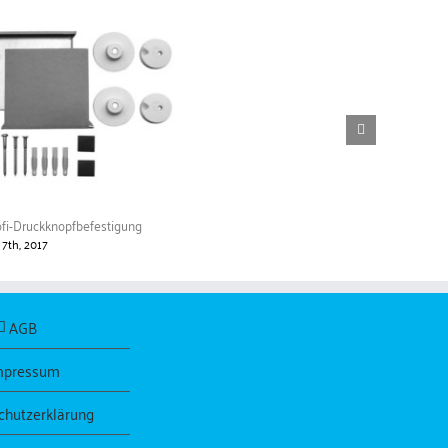
ofi-Druckknopfbefestigung
i 7th, 2017
AGB
mpressum
chutzerklärung