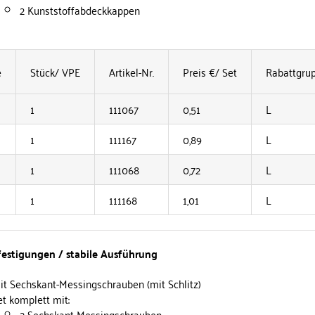
2 Kunststoffabdeckkappen
e
Stück/ VPE
Artikel-Nr.
Preis €/ Set
Rabattgru
1
111067
0,51
L
1
111167
0,89
L
1
111068
0,72
L
1
111168
1,01
L
estigungen / stabile Ausführung
it Sechskant-Messingschrauben (mit Schlitz)
et komplett mit:
2 Sechskant-Messingschrauben