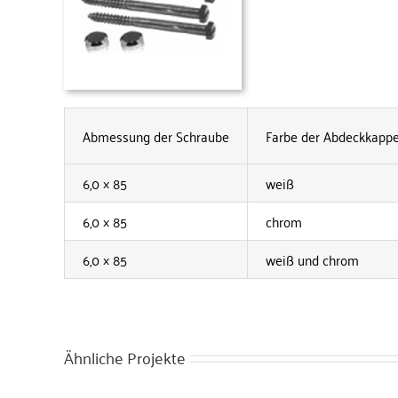
Abmessung der Schraube
Farbe der Abdeckkapp
6,0 × 85
weiß
6,0 × 85
chrom
6,0 × 85
weiß und chrom
Ähnliche Projekte