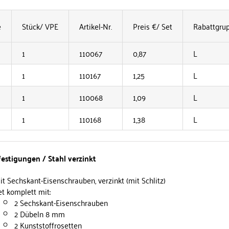
e
Stück/ VPE
Artikel-Nr.
Preis €/ Set
Rabattgru
1
110067
0,87
L
1
110167
1,25
L
1
110068
1,09
L
1
110168
1,38
L
stigungen / Stahl verzinkt
it Sechskant-Eisenschrauben, verzinkt (mit Schlitz)
et komplett mit:
2 Sechskant-Eisenschrauben
2 Dübeln 8 mm
2 Kunststoffrosetten