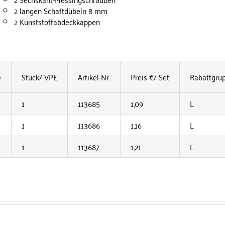
2 langen Schaftdübeln 8 mm
2 Kunststoffabdeckkappen
e
Stück/ VPE
Artikel-Nr.
Preis €/ Set
Rabattgru
1
113685
1,09
L
1
113686
1,16
L
1
113687
1,21
L