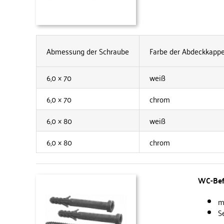
Abmessung der Schraube
Farbe der Abdeckkapp
6,0 × 70
weiß
6,0 × 70
chrom
6,0 × 80
weiß
6,0 × 80
chrom
WC-Bef
m
S