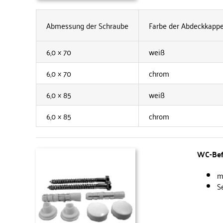
Abmessung der Schraube
Farbe der Abdeckkapp
6,0 × 70
weiß
6,0 × 70
chrom
6,0 × 85
weiß
6,0 × 85
chrom
WC-Befe
m
S