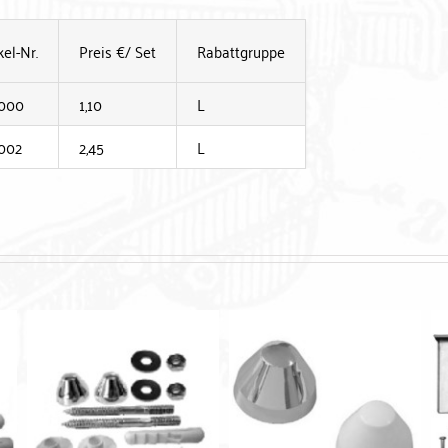
kel-Nr.
Preis €/ Set
Rabattgruppe
000
1,10
L
002
2,45
L