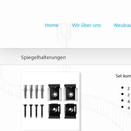
Zum
Inhalt
springen
Home
Wir über uns
Neubau
Spiegelhalterungen
Set kom
2
2
4
4