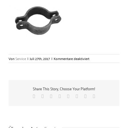
für
Von
Service
|
Juli 27th, 2017
|
Kommentare deaktiviert
Rohrschellen
nach
DIN
3567
Form
Share This Story, Choose Your Platform!
A
–
Facebook
X
Reddit
LinkedIn
Tumblr
Pinterest
Vk
E-
Gerlach
Mail
Zubehörtechnik
GmbH