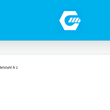
 eines Logistikzentrums
Produkt
delstahl A 2