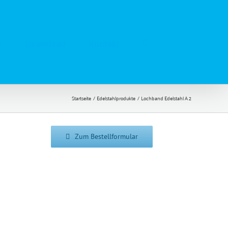
e
Download
Kontakt
Startseite
Edelstahlprodukte
Lochband Edelstahl A 2
Zum Bestellformular