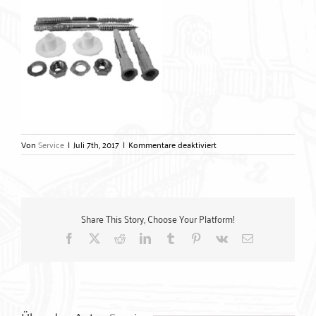
für
Von
Service
|
Juli 7th, 2017
|
Kommentare deaktiviert
Waschtisch-
Befestigungen
universal
–
Gerlach
Share This Story, Choose Your Platform!
Zubehörtechnik
GmbH
Facebook
X
Reddit
LinkedIn
Tumblr
Pinterest
Vk
E-
Mail