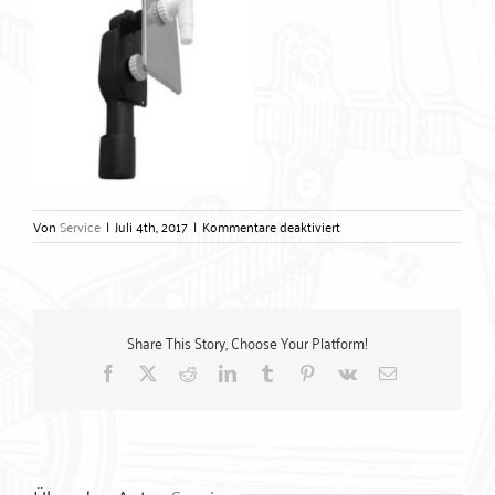
für
Von
Service
|
Juli 4th, 2017
|
Kommentare deaktiviert
Unterputz
Waschgerätesifon
–
Gerlach
Zubehörtechnik
Share This Story, Choose Your Platform!
GmbH
Facebook
X
Reddit
LinkedIn
Tumblr
Pinterest
Vk
E-
Mail