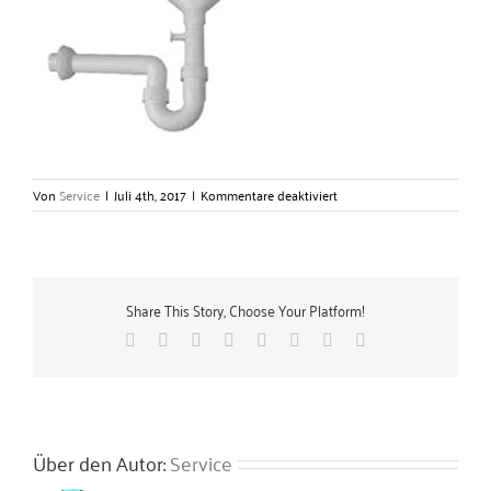
für
Von
Service
|
Juli 4th, 2017
|
Kommentare deaktiviert
Tropf-
Trichtersifon
–
Gerlach
Zubehörtechnik
Share This Story, Choose Your Platform!
GmbH
Facebook
X
Reddit
LinkedIn
Tumblr
Pinterest
Vk
E-
Mail
Über den Autor:
Service