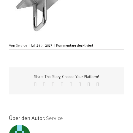
für
Von
Service
|
Juli 24th, 2017
|
Kommentare deaktiviert
Trägerkrallen
–
Gerlach
Zubehörtechnik
GmbH
Share This Story, Choose Your Platform!
Facebook
X
Reddit
LinkedIn
Tumblr
Pinterest
Vk
E-
Mail
Über den Autor:
Service