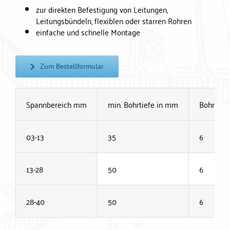
zur direkten Befestigung von Leitungen,
Leitungsbündeln, flexiblen oder starren Rohren
einfache und schnelle Montage
Zum Bestellformular
Spannbereich mm
min. Bohrtiefe in mm
Bohrer i
03-13
35
6
13-28
50
6
28-40
50
6