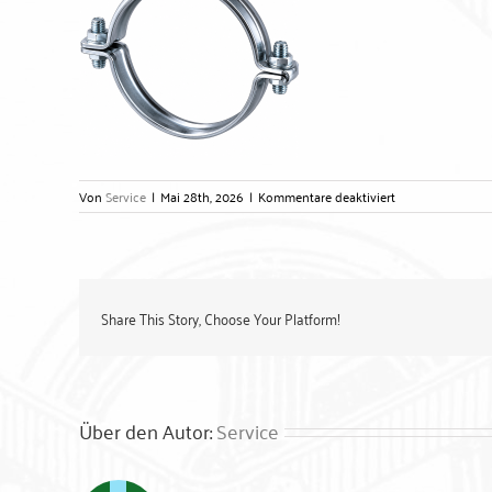
für
Von
Service
|
Mai 28th, 2026
|
Kommentare deaktiviert
schwerlast-
ohne-
schallschutz_20
Share This Story, Choose Your Platform!
Über den Autor:
Service