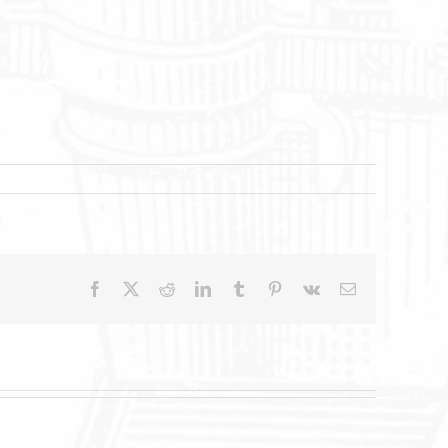
Facebook
X
Reddit
LinkedIn
Tumblr
Pinterest
Vk
E-
Mail