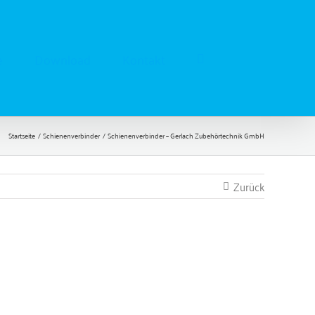
e
Download
Kontakt
Startseite
Schienenverbinder
Schienenverbinder – Gerlach Zubehörtechnik GmbH
Zurück