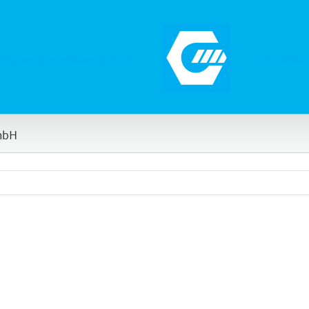
 eines Logistikzentrums
Produkt
mbH