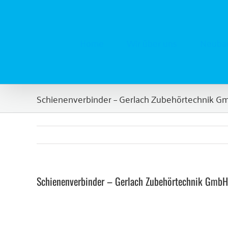
Zum
Inhalt
springen
Home
Wir über uns
Neubau
Schienenverbinder – Gerlach Zubehörtechnik G
Schienenverbinder – Gerlach Zubehörtechnik GmbH