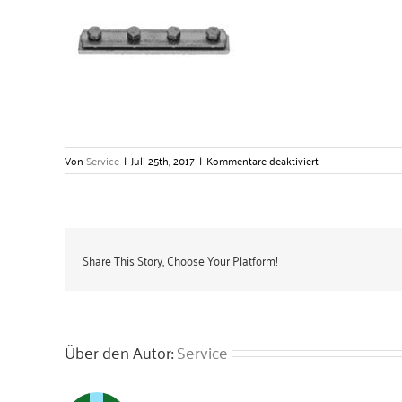
für
Von
Service
|
Juli 25th, 2017
|
Kommentare deaktiviert
Schienenverbinde
–
Gerlach
Zubehörtechnik
GmbH
Share This Story, Choose Your Platform!
Über den Autor:
Service