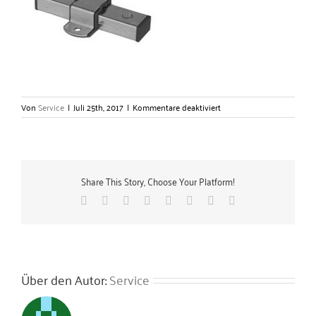
für
Von
Service
|
Juli 25th, 2017
|
Kommentare deaktiviert
Schiebeschlitten
–
Gerlach
Zubehörtechnik
GmbH
Share This Story, Choose Your Platform!
Facebook
X
Reddit
LinkedIn
Tumblr
Pinterest
Vk
E-
Mail
Über den Autor:
Service