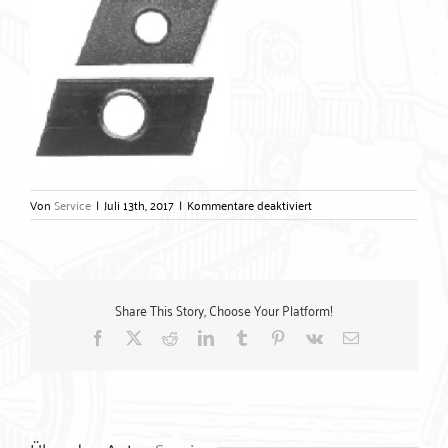
für
Von
Service
|
Juli 13th, 2017
|
Kommentare deaktiviert
Schiebemuttern
trapezförmig
–
Gerlach
Zubehörtechnik
Share This Story, Choose Your Platform!
GmbH
Facebook
X
Reddit
LinkedIn
Tumblr
Pinterest
Vk
E-
Mail