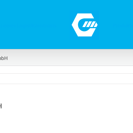
 eines Logistikzentrums
Produkt
GmbH
H