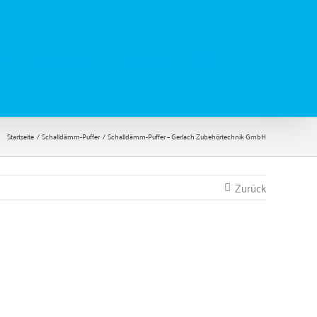
e
Download
Kontakt
Startseite
Schalldämm-Puffer
Schalldämm-Puffer – Gerlach Zubehörtechnik GmbH
Zurück