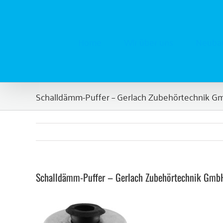
Zum
Inhalt
springen
Home
Wir über uns
Neubau
Schalldämm-Puffer – Gerlach Zubehörtechnik 
Schalldämm-Puffer – Gerlach Zubehörtechnik Gmb