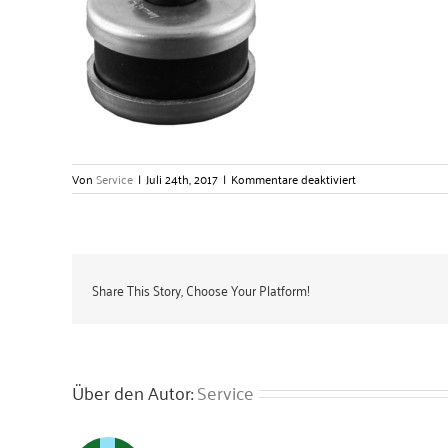
für
Von
Service
|
Juli 24th, 2017
|
Kommentare deaktiviert
Schalldämm-
Puffer
–
Gerlach
Zubehörtechnik
GmbH
Share This Story, Choose Your Platform!
Über den Autor:
Service