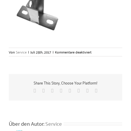
für
Von
Service
|
Juli 25th, 2017
|
Kommentare deaktiviert
Sattelflansche
längs
–
Gerlach
Zubehörtechnik
Share This Story, Choose Your Platform!
GmbH
Facebook
X
Reddit
LinkedIn
Tumblr
Pinterest
Vk
E-
Mail
Über den Autor:
Service