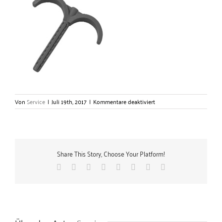
für
Von
Service
|
Juli 19th, 2017
|
Kommentare deaktiviert
Doppelrohrhaken
/
Doppeldübelhaken
–
Gerlach
Share This Story, Choose Your Platform!
Zubehörtechnik
GmbH
Facebook
X
Reddit
LinkedIn
Tumblr
Pinterest
Vk
E-
Mail