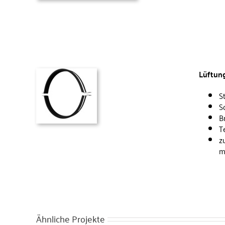
Lüftung
S
S
B
T
z
m
Ähnliche Projekte