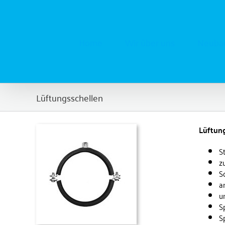
Zum
Inhalt
springen
Home
Wir über uns
Neubau
Lüftungsschellen
Lüftung
S
z
S
a
u
S
S