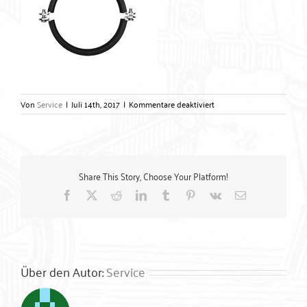
für
Von
Service
|
Juli 14th, 2017
|
Kommentare deaktiviert
Lüftungsschellen
–
Gerlach
Zubehörtechnik
GmbH
Share This Story, Choose Your Platform!
Facebook
X
Reddit
LinkedIn
Tumblr
Pinterest
Vk
E-
Mail
Über den Autor:
Service