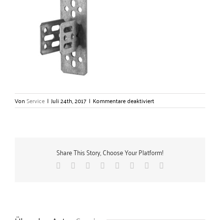
für
Von
Service
|
Juli 24th, 2017
|
Kommentare deaktiviert
„Leifeld“-
C-
Profilanschluss
V
–
Share This Story, Choose Your Platform!
Gerlach
Zubehörtechnik
Facebook
X
Reddit
LinkedIn
Tumblr
Pinterest
Vk
E-
GmbH
Mail