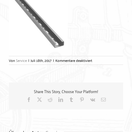
für
Von
Service
|
Juli 18th, 2017
|
Kommentare deaktiviert
Kunststoffmontageschien
–
Gerlach
Zubehörtechnik
GmbH
Share This Story, Choose Your Platform!
Facebook
X
Reddit
LinkedIn
Tumblr
Pinterest
Vk
E-
Mail