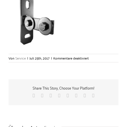
für
Von
Service
|
Juli 25th, 2017
|
Kommentare deaktiviert
Konsolengrundplatten
längs
–
Gerlach
Zubehörtechnik
Share This Story, Choose Your Platform!
GmbH
Facebook
X
Reddit
LinkedIn
Tumblr
Pinterest
Vk
E-
Mail