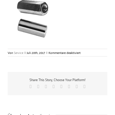
für
Von
Service
|
Juli 20th, 2017
|
Kommentare deaktiviert
Distanzmuffen
/
Gewindemuffen
–
Gerlach
Share This Story, Choose Your Platform!
Zubehörtechnik
GmbH
Facebook
X
Reddit
LinkedIn
Tumblr
Pinterest
Vk
E-
Mail