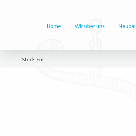
Zum
Inhalt
springen
Home
Wir über uns
Neubau
HK – Fix
Montagezubehör
Steck-Fix