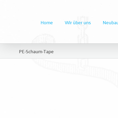
Zum
Inhalt
springen
Home
Wir über uns
Neubau
PE-Schaum-Tape
Isolierungen
PE-Schaum-Tape