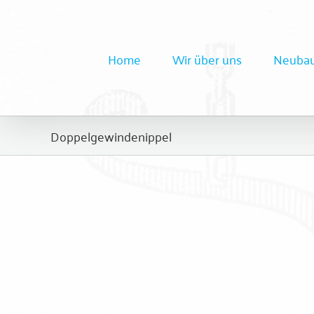
Zum
Inhalt
springen
Home
Wir über uns
Neubau
Beffenstifte / Doppelgewindenippel
Befestigungsmaterial
Doppelgewindenippel