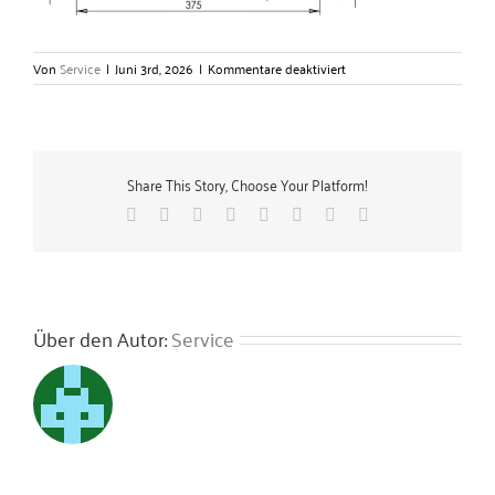
für
Von
Service
|
Juni 3rd, 2026
|
Kommentare deaktiviert
montageplatte-
wandwinkel-
1-
300px
Share This Story, Choose Your Platform!
Facebook
X
Reddit
LinkedIn
Tumblr
Pinterest
Vk
E-
Mail
Über den Autor:
Service